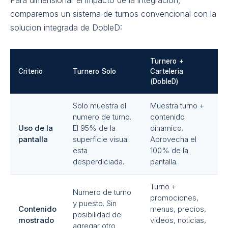
Para dimensionar el impacto de la integracion,
comparemos un sistema de turnos convencional con la
solucion integrada de DobleD:
Turnero +
Criterio
Turnero Solo
Carteleria
(DobleD)
Solo muestra el
Muestra turno +
numero de turno.
contenido
Uso de la
El 95% de la
dinamico.
pantalla
superficie visual
Aprovecha el
esta
100% de la
desperdiciada.
pantalla.
Turno +
Numero de turno
promociones,
y puesto. Sin
Contenido
menus, precios,
posibilidad de
mostrado
videos, noticias,
agregar otro