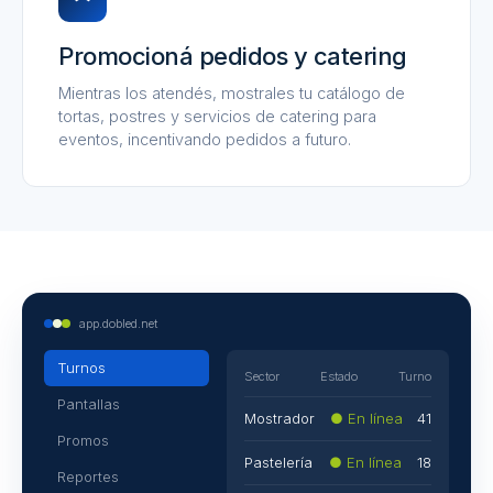
Promocioná pedidos y catering
Mientras los atendés, mostrales tu catálogo de
tortas, postres y servicios de catering para
eventos, incentivando pedidos a futuro.
app.dobled.net
Turnos
Sector
Estado
Turno
Pantallas
Mostrador
● En línea
41
Promos
Pastelería
● En línea
18
Reportes